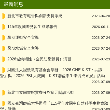
最新消息
汽機車行經路口遇行人，均應暫停，讓行人先行。
新北市教育報告與創新支持系統
2023-04-20
出入人潮擁擠、密閉場所或參與大型活動，務必佩戴口
115年度國際見習生成果報告
2026-06-11
罩
暑期運動安全宣導
2026-07-24
無照駕車，風險爆表！你沒照，別上道，安全才不會打
烊！
暑期水域安全宣導
2026-07-24
2026城鎮韌性（全民防衛動員）演習
2026-07-23
「品德教育由我做起，防疫期間：多一個微笑、多一份關
懷，響應聯合國『國際良心日』活動」
財團法人誠致教育基金會舉辦「2026 ONE KIST：共識
營」與「2026 PBL大觀園：KIST聯盟學生學習成果展」活動
2026-07-09
新北市立圖書館貢寮分館多元閱讀活動
2026-07-09
國立臺灣師範大學辦理「115學年度國中自然科學生物實驗
營」活動
2026-07-09