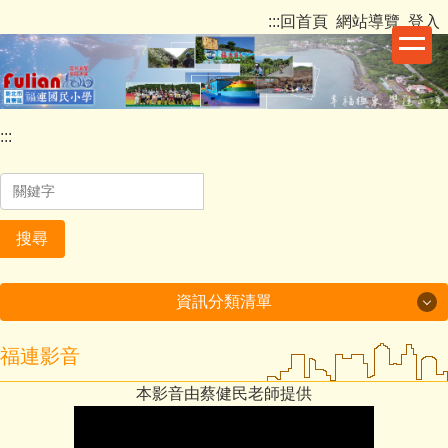
跳
:::
回首頁
網站導覽
登入
到
主
要
內
容
:::
區
搜尋
資訊分類清單
福連影音
關於福連
本影音由蔡健民老師提供
行政處室
福連國小反霸凌專區