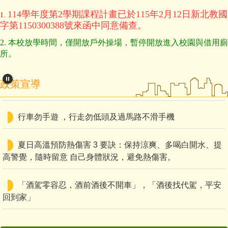
114
學年度第2學期課程計畫已於115年2月12日新北教國
1.
字第1150300388號來函中同意備查。
2. 本校放學時間，僅開放戶外操場，暫停開放進入校園與借用廁
酒後不開車，全家才安心。路口慢看停，行人最安心。
所。
夏日戶外活動穿著輕便、淺色、透氣、排汗功能的衣物，
注意防曬如戴太陽 眼鏡、寬邊帽及擦防曬乳。
政策宣導
行車勿手遊 ，行走勿低頭及過馬路不滑手機
夏日高溫預防熱傷害 3 要訣：保持涼爽、多喝白開水、提
高警覺，隨時留意 自己身體狀況，避免熱傷害。
「酒駕零容忍，酒前酒後不開車」，「酒後找代駕，平安
回到家」
高齡駕駛要謹慎，身體不適快停下，定檢換照安全行！