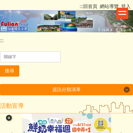
跳
:::
回首頁
網站導覽
登入
到
主
要
內
容
:::
區
搜尋
資訊分類清單
活動宣導
關於福連
行政處室
福連國小反霸凌專區